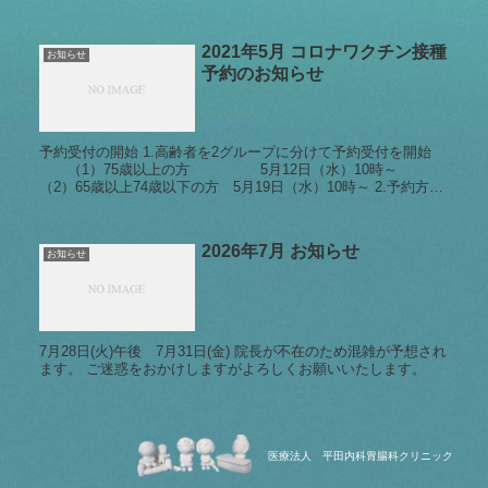
2021年5月 コロナワクチン接種
お知らせ
予約のお知らせ
予約受付の開始 1.高齢者を2グループに分けて予約受付を開始
（1）75歳以上の方 5月12日（水）10時～
（2）65歳以上74歳以下の方 5月19日（水）10時～ 2.予約方法
・接種可能な医療機関で予約 ＜...
2026年7月 お知らせ
お知らせ
7月28日(火)午後 7月31日(金) 院長が不在のため混雑が予想され
ます。 ご迷惑をおかけしますがよろしくお願いいたします。
2021年 お盆休みのご案内
お知らせ
医療法人 平田内科胃腸科クリニック